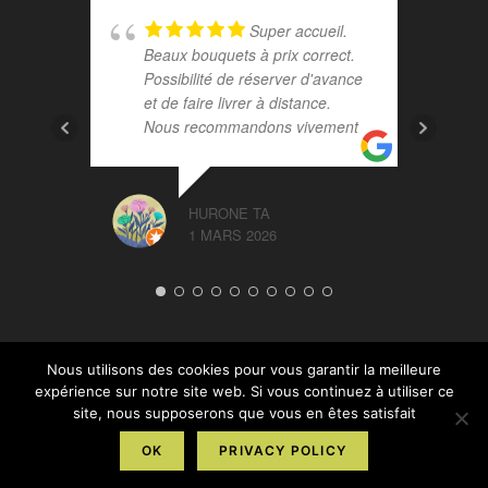
Super accueil.
Beaux bouquets à prix correct.
Possibilité de réserver d'avance
et de faire livrer à distance.
Nous recommandons vivement
HURONE TA
1 MARS 2026
Nous utilisons des cookies pour vous garantir la meilleure
expérience sur notre site web. Si vous continuez à utiliser ce
site, nous supposerons que vous en êtes satisfait
Panier
Mon compte
Conditions générales de vente
OK
PRIVACY POLICY
Copyright 2026 - Rochefleurs - 53 Rue Saint James – 56130 La Roche-
Bernard - Tél :
02 99 90 72 81