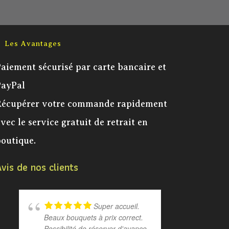
Les Avantages
aiement sécurisé par carte bancaire et
PayPal
Récupérer votre commande rapidement
vec le service gratuit de retrait en
outique.
vis de nos clients
Super accueil.
Beaux bouquets à prix correct.
au télép
Possibilité de réserver d'avance
bouquet