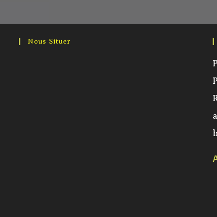
Nous Situer
P
a
b
A