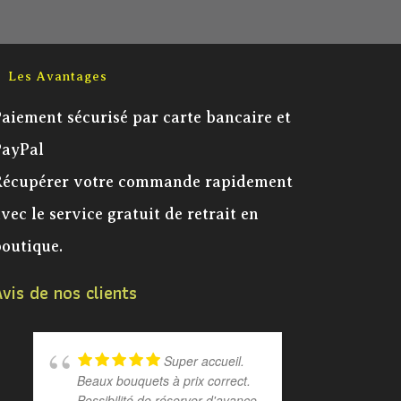
Les Avantages
aiement sécurisé par carte bancaire et
PayPal
Récupérer votre commande rapidement
vec le service gratuit de retrait en
outique.
vis de nos clients
Super accueil.
Beaux bouquets à prix correct.
au télép
Possibilité de réserver d'avance
bouquet