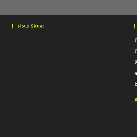
Nous Situer
P
a
b
A